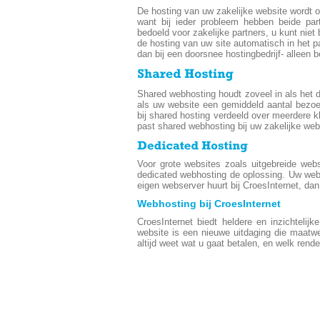
De hosting van uw zakelijke website wordt 
want bij ieder probleem hebben beide part
bedoeld voor zakelijke partners, u kunt niet 
de hosting van uw site automatisch in het 
dan bij een doorsnee hostingbedrijf- alleen 
Shared webhosting houdt zoveel in als het 
als uw website een gemiddeld aantal bezoe
bij shared hosting verdeeld over meerdere k
past shared webhosting bij uw zakelijke web
Voor grote websites zoals uitgebreide webs
dedicated webhosting de oplossing. Uw websi
eigen webserver huurt bij CroesInternet, da
Webhosting bij CroesInternet
CroesInternet biedt heldere en inzichteli
website is een nieuwe uitdaging die maatw
altijd weet wat u gaat betalen, en welk rend