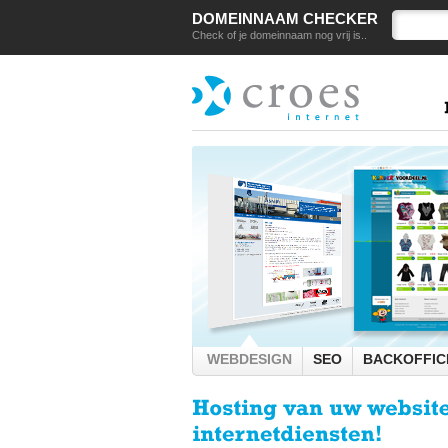
DOMEINNAAM CHECKER
Check of je domeinnaam nog vrij is..
WEBDESIGN
SEO
BACKOFFIC