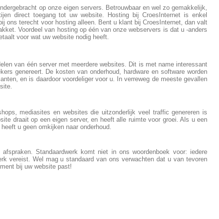
ondergebracht op onze eigen servers. Betrouwbaar en wel zo gemakkelijk,
ijen direct toegang tot uw website. Hosting bij CroesInternet is enkel
bij ons terecht voor hosting alleen. Bent u klant bij CroesInternet, dan valt
pakket. Voordeel van hosting op één van onze webservers is dat u -anders
betaalt voor wat uw website nodig heeft.
delen van één server met meerdere websites. Dit is met name interessant
kers genereert. De kosten van onderhoud, hardware en software worden
lanten, en is daardoor voordeliger voor u. In verreweg de meeste gevallen
site.
hops, mediasites en websites die uitzonderlijk veel traffic genereren is
te draait op een eigen server, en heeft alle ruimte voor groei. Als u een
n heeft u geen omkijken naar onderhoud.
jke afspraken. Standaardwerk komt niet in ons woordenboek voor: iedere
erk vereist. Wel mag u standaard van ons verwachten dat u van tevoren
ement bij uw website past!