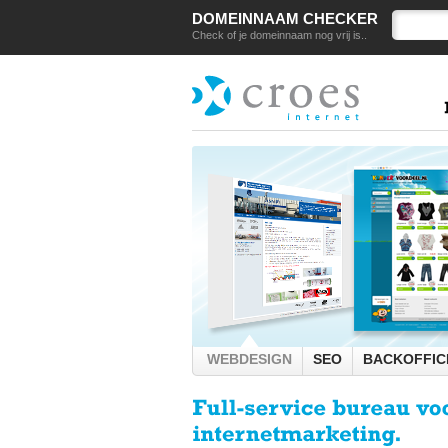
DOMEINNAAM CHECKER
Check of je domeinnaam nog vrij is..
WEBDESIGN
SEO
BACKOFFIC