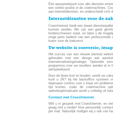
Één aanspreekpunt voor alle diensten omtre
een sterke positie in de zoekmachines. Croe
aan internetdiensten, en onderscheidt zich d
CroesInternet biedt een breed dienstenpallet
kunnen worden. We zijn een goed geïnfo
kinderschoenen staat, en laten u de mogeli
enige jaren bedient van een professionele
koers voor de toekomst.
Het succes van een nieuwe (eerste) website
gehouden met een design wat aanslui
internetmarketingstrategie. Optionele 
programma voor uw resellers worden al in h
aanspreekpunt.
Door de lijnen kort te houden, wordt uw zak
kunt u 24/7 bij het backoffice systeem v
daarnaast continu voor u klaar om problem
tijd kosten, zoals de zoekmachine op
websiteoptimalisatie wordt u volledig uit 
Contact met CroesInternet
Wilt u in gesprek met CroesInternet, en on
graag met u verder! Voor persoonlijk contact
per mail. Natuurlijk nodigen wij u ook van ha