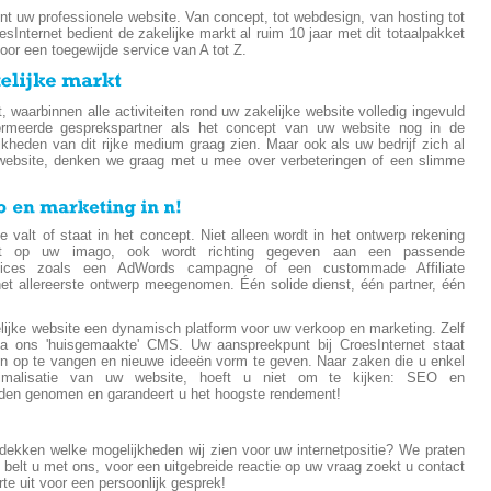
nt uw professionele website. Van concept, tot webdesign, van hosting tot
sInternet bedient de zakelijke markt al ruim 10 jaar met dit totaalpakket
oor een toegewijde service van A tot Z.
, waarbinnen alle activiteiten rond uw zakelijke website volledig ingevuld
rmeerde gesprekspartner als het concept van uw website nog in de
jkheden van dit rijke medium graag zien. Maar ook als uw bedrijf zich al
 website, denken we graag met u mee over verbeteringen of een slimme
 valt of staat in het concept. Niet alleen wordt in het ontwerp rekening
t op uw imago, ook wordt richting gegeven aan een passende
services zoals een AdWords campagne of een custommade Affiliate
et allereerste ontwerp meegenomen. Één solide dienst, één partner, één
elijke website een dynamisch platform voor uw verkoop en marketing. Zelf
ia ons 'huisgemaakte' CMS. Uw aanspreekpunt bij CroesInternet staat
en op te vangen en nieuwe ideeën vorm te geven. Naar zaken die u enkel
timalisatie van uw website, hoeft u niet om te kijken: SEO en
handen genomen en garandeert u het hoogste rendement!
tdekken welke mogelijkheden wij zien voor uw internetpositie? We praten
 belt u met ons, voor een uitgebreide reactie op uw vraag zoekt u contact
rte uit voor een persoonlijk gesprek!