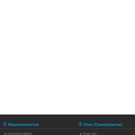
Klantenservice
Over CroesInternet
Livechat support
Over ons